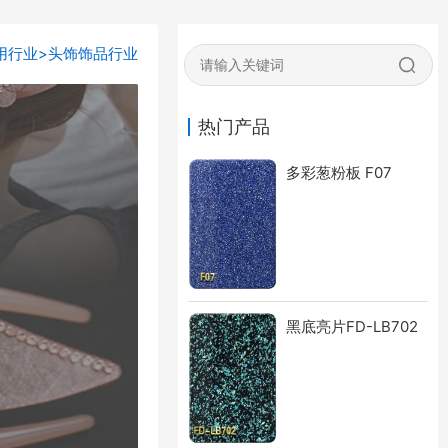
用行业
>头饰饰品行业
热门产品
多彩葱粉板 F07
黑底亮片FD-LB702