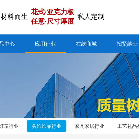
花式·亚克力板
饰材料而生
私人定制
任意·尺寸厚度
品中心
应用行业
在线商城
招贤纳士
灯箱行业
头饰饰品行业
家具家居行业
工艺礼品