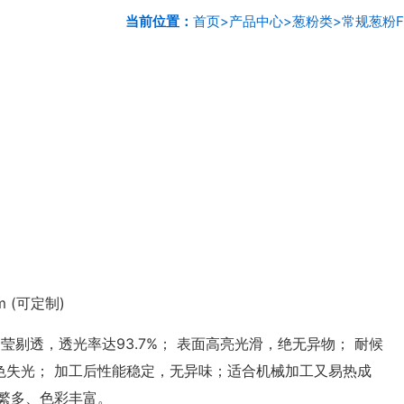
当前位置：
首页
>
产品中心
>
葱粉类
>
常规葱粉F
mm (可定制)
剔透，透光率达93.7%； 表面高亮光滑，绝无异物； 耐候
色失光； 加工后性能稳定，无异味；适合机械加工又易热成
繁多、色彩丰富。