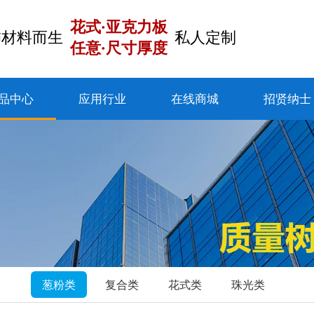
花式·亚克力板
饰材料而生
私人定制
任意·尺寸厚度
品中心
应用行业
在线商城
招贤纳士
葱粉类
复合类
花式类
珠光类