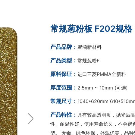
常规葱粉板 F202规格
产品品牌：
聚鸿新材料
产品类型：
常规葱粉F
原料保证：
进口三菱PMMA全新料
厚度范围：
2.5mm ~ 10mm (可选)
常规尺寸：
1040*620mm 610*510
产品特性：
具有较高透明度，抛光后晶莹
性、耐温性好，使用寿命长久，不会褪
型。 无毒、绿色环保，外观优美，品种